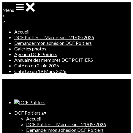
Menu
<
>
Accueil
DCF Poitiers - Marcireau - 21/05/2026
Demander mon adhésion DCF Poitiers
Galeries photos
Agenda DCF Poitiers
Annuaire des membres DCF POITIERS
Café co du 2 juin 2026
Café Co du 19 Mars 2026
Ajoutez un logo, un bouton, des réseaux sociaux
Cliquez pour éditer
DCF Poitiers
▴
▾
Accueil
DCF Poitiers - Marcireau - 21/05/2026
Demander mon adhésion DCF Poitiers