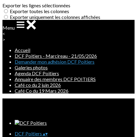
Exporter les lignes sélectionnées
Exporter toutes les colonnes
Exporter uniquement les colonnes affichées
Menu
<
>
Accueil
DCF Poitiers - Marcireau - 21/05/2026
Demander mon adhésion DCF Poitiers
Galeries photos
Agenda DCF Poitiers
Annuaire des membres DCF POITIERS
Café co du 2 juin 2026
Café Co du 19 Mars 2026
Ajoutez un logo, un bouton, des réseaux sociaux
Cliquez pour éditer
DCF Poitiers
▴
▾