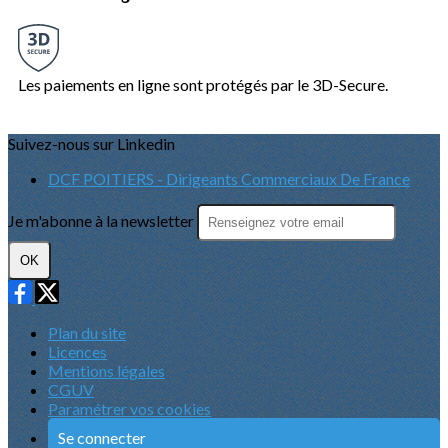
Les paiements en ligne sont protégés par le 3D-Secure.
Suivez-nous sur Linkedin
DCF POITIERS - Dirigeants Commerciaux De France
Je m'abonne à la newsletter
OK
Plan du site
Licences
Mentions légales
CGUV
Paramétrer vos cookies
Se connecter